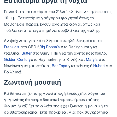
Εστιατόρια αργά τη νύχτα
Γενικά, τα εστιατόρια του Σίδνεϊ κλείνουν περίπου στις
10 μ.μ. Εστιατόρια γρήγορου φαγητού όπως το
McDonald’s παραμένουν ανοιχτά αργά, όπως και
πολλά από τα αγαπημένα σουβλάκια της πόλης.
Αν ψάχνετε για κάτι λίγο πιο υψηλό, δοκιμάστε το
Frankie’s
στο CBD ή
Big Poppa’s
στο Darlinghurst για
ιταλικά,
Butter
στο Surry Hills για τηγανητό κοτόπουλο,
Golden Century
στο Haymarket για Κινέζικα,
Mary’s
στο
Newtown για μπιφτέκια,
Bar Topa
για τάπας ή
Hubert
για
Γαλλικά.
Ζωντανή μουσική
Κάθε παμπ (επίσης γνωστή ως ξενοδοχείο, λόγω του
γεγονότος ότι παραδοσιακά προσφέρουν επίσης
διαμονή) αξίζει το αλάτι της έχει ζωντανή μουσική τα
σαββατοκύριακα, είτε πρόκειται για ροκ συγκρότημα