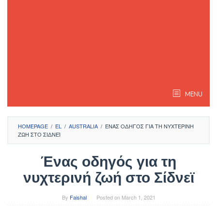
MENU
HOMEPAGE
/
EL
/
AUSTRALIA
/
ΈΝΑΣ ΟΔΗΓΌΣ ΓΙΑ ΤΗ ΝΥΧΤΕΡΙΝΉ
ΖΩΉ ΣΤΟ ΣΊΔΝΕΪ
Ένας οδηγός για τη
νυχτερινή ζωή στο Σίδνεϊ
By
Faishal
Posted on
March 1, 2021