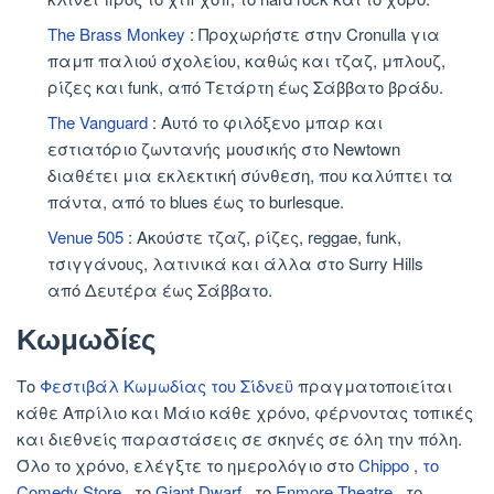
The Brass Monkey
: Προχωρήστε στην Cronulla για
παμπ παλιού σχολείου, καθώς και τζαζ, μπλουζ,
ρίζες και funk, από Τετάρτη έως Σάββατο βράδυ.
The Vanguard
: Αυτό το φιλόξενο μπαρ και
εστιατόριο ζωντανής μουσικής στο Newtown
διαθέτει μια εκλεκτική σύνθεση, που καλύπτει τα
πάντα, από το blues έως το burlesque.
Venue 505
: Ακούστε τζαζ, ρίζες, reggae, funk,
τσιγγάνους, λατινικά και άλλα στο Surry Hills
από Δευτέρα έως Σάββατο.
Κωμωδίες
Το
Φεστιβάλ Κωμωδίας του Σίδνεϋ
πραγματοποιείται
κάθε Απρίλιο και Μάιο κάθε χρόνο, φέρνοντας τοπικές
και διεθνείς παραστάσεις σε σκηνές σε όλη την πόλη.
Όλο το χρόνο, ελέγξτε το ημερολόγιο στο
Chippo
,
το
Comedy Store
, το
Giant Dwarf
, το
Enmore Theatre
, το