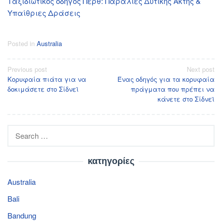
Ταξιδιωτικός οδηγός Περθ: Παραλίες Δυτικής Ακτής &
Υπαίθριες Δράσεις
Posted in
Australia
Post
Previous post
Next post
Κορυφαία πιάτα για να
Ένας οδηγός για τα κορυφαία
navigation
δοκιμάσετε στο Σίδνεϊ
πράγματα που πρέπει να
κάνετε στο Σίδνεϊ
Search
for:
κατηγορίες
Australia
Bali
Bandung