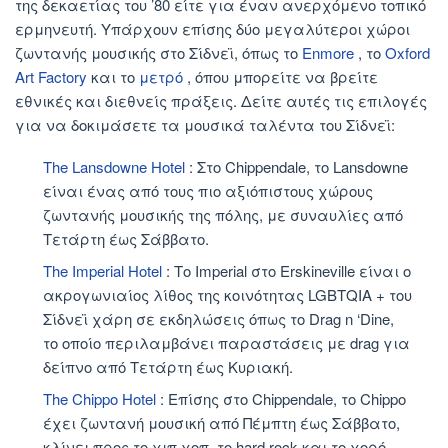
της δεκαετίας του ’80 είτε για έναν ανερχόμενο τοπικό
ερμηνευτή. Υπάρχουν επίσης δύο μεγαλύτεροι χώροι
ζωντανής μουσικής στο Σίδνεϊ, όπως το
Enmore
, το
Oxford
Art Factory
και το
μετρό
, όπου μπορείτε να βρείτε
εθνικές και διεθνείς πράξεις. Δείτε αυτές τις επιλογές
για να δοκιμάσετε τα μουσικά ταλέντα του Σίδνεϊ:
The Lansdowne Hotel
: Στο Chippendale, το Lansdowne
είναι ένας από τους πιο αξιόπιστους χώρους
ζωντανής μουσικής της πόλης, με συναυλίες από
Τετάρτη έως Σάββατο.
The Imperial Hotel
: Το Imperial στο Erskineville είναι ο
ακρογωνιαίος λίθος της κοινότητας LGBTQIA + του
Σίδνεϊ χάρη σε εκδηλώσεις όπως το Drag n ‘Dine,
το οποίο περιλαμβάνει παραστάσεις με drag για
δείπνο από Τετάρτη έως Κυριακή.
The Chippo Hotel
: Επίσης στο Chippendale, το Chippo
έχει ζωντανή μουσική από Πέμπτη έως Σάββατο,
κλίνει προς το χιπ χοπ, το hard rock και το χορό.