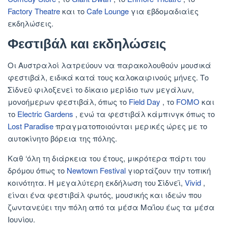
Factory Theatre
και το
Cafe Lounge
για εβδομαδιαίες
εκδηλώσεις.
Φεστιβάλ και εκδηλώσεις
Οι Αυστραλοί λατρεύουν να παρακολουθούν μουσικά
φεστιβάλ, ειδικά κατά τους καλοκαιρινούς μήνες. Το
Σίδνεϋ φιλοξενεί το δίκαιο μερίδιο των μεγάλων,
μονοήμερων φεστιβάλ, όπως το
Field Day
, το
FOMO
και
το
Electric Gardens
, ενώ τα φεστιβάλ κάμπινγκ όπως το
Lost Paradise
πραγματοποιούνται μερικές ώρες με το
αυτοκίνητο βόρεια της πόλης.
Καθ ‘όλη τη διάρκεια του έτους, μικρότερα πάρτι του
δρόμου όπως το
Newtown Festival
γιορτάζουν την τοπική
κοινότητα. Η μεγαλύτερη εκδήλωση του Σίδνεϊ,
Vivid
,
είναι ένα φεστιβάλ φωτός, μουσικής και ιδεών που
ζωντανεύει την πόλη από τα μέσα Μαΐου έως τα μέσα
Ιουνίου.