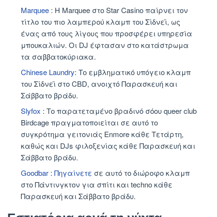
Marquee
: Η Marquee στο Star Casino παίρνει τον
τίτλο του πιο λαμπερού κλαμπ του Σίδνεϊ, ως
ένας από τους λίγους που προσφέρει υπηρεσία
μπουκαλιών. Οι DJ έφτασαν στο κατάστρωμα
τα σαββατοκύριακα.
Chinese Laundry
: Το εμβληματικό υπόγειο κλαμπ
του Σίδνεϊ στο CBD, ανοιχτό Παρασκευή και
Σάββατο βράδυ.
Slyfox
: Το παρατεταμένο βραδινό σόου queer club
Birdcage πραγματοποιείται σε αυτό το
συγκρότημα γειτονιάς Enmore κάθε Τετάρτη,
καθώς και DJs φιλοξενίας κάθε Παρασκευή και
Σάββατο βράδυ.
Goodbar
:
Πηγαίνετε
σε αυτό το διώροφο κλαμπ
στο Πάντινγκτον για σπίτι και techno κάθε
Παρασκευή και Σάββατο βράδυ.