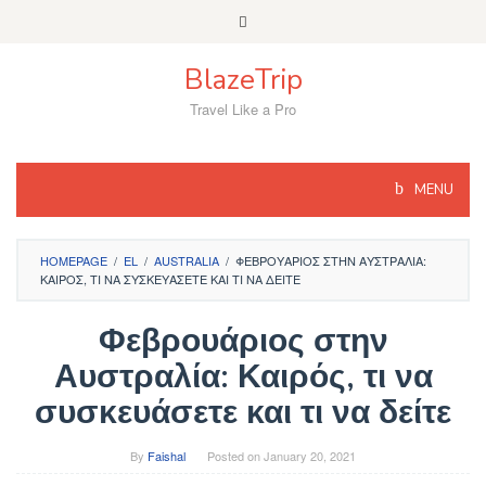
Skip
to
content
BlazeTrip
Travel Like a Pro
MENU
HOMEPAGE
/
EL
/
AUSTRALIA
/
ΦΕΒΡΟΥΆΡΙΟΣ ΣΤΗΝ ΑΥΣΤΡΑΛΊΑ:
ΚΑΙΡΌΣ, ΤΙ ΝΑ ΣΥΣΚΕΥΆΣΕΤΕ ΚΑΙ ΤΙ ΝΑ ΔΕΊΤΕ
Φεβρουάριος στην
Αυστραλία: Καιρός, τι να
συσκευάσετε και τι να δείτε
By
Faishal
Posted on
January 20, 2021