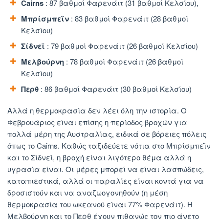
Cairns
: 87 βαθμοί Φαρενάιτ (31 βαθμοί Κελσίου),
Μπρίσμπεϊν
: 83 βαθμοί Φαρενάιτ (28 βαθμοί
Κελσίου)
Σίδνεϊ
: 79 βαθμοί Φαρενάιτ (26 βαθμοί Κελσίου)
Μελβούρνη
: 78 βαθμοί Φαρενάιτ (26 βαθμοί
Κελσίου)
Περθ
: 86 βαθμοί Φαρενάιτ (30 βαθμοί Κελσίου)
Αλλά η θερμοκρασία δεν λέει όλη την ιστορία. Ο
Φεβρουάριος είναι επίσης η περίοδος βροχών για
πολλά μέρη της Αυστραλίας, ειδικά σε βόρειες πόλεις
όπως το Cairns. Καθώς ταξιδεύετε νότια στο Μπρίσμπεϊν
και το Σίδνεϊ, η βροχή είναι λιγότερο θέμα αλλά η
υγρασία είναι. Οι μέρες μπορεί να είναι λασπώδεις,
καταπιεστικά, αλλά οι παραλίες είναι κοντά για να
δροσιστούν και να αναζωογονηθούν (η μέση
θερμοκρασία του ωκεανού είναι 77% Φαρενάιτ). Η
Μελβούρνη και το Περθ έχουν πιθανώς τον πιο άνετο