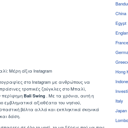
Bandu
China
Egypt
Engla
Franc
Germ
Greec
Hong 
Indone
ωτογραφίες στο Instagram με ανθρώπους να
ράσινες τροπικές ζούγκλες στο Μπαλί,
Invest
ν περίφημη
Bali Swing
. Με τα χρόνια, αυτή η
Italy
ιο εμβληματικά αξιοθέατα του νησιού,
ρπαστική βόλτα αλλά και εκπληκτικά σκηνικά
Japan
και δάση.
Lomb
σπαρτες σε όλο το νησί, το να ξέρεις πού να πας