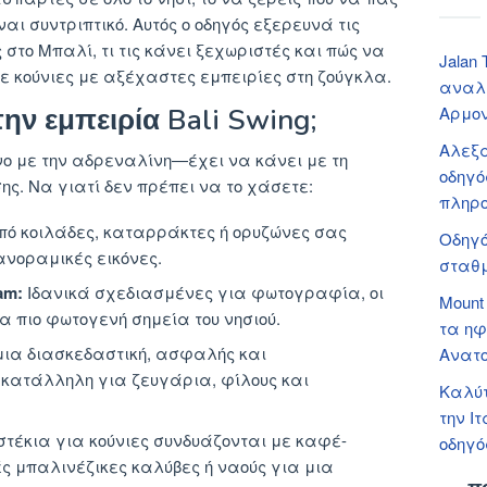
ναι συντριπτικό. Αυτός ο οδηγός εξερευνά τις
 στο Μπαλί, τι τις κάνει ξεχωριστές και πώς να
Jalan
ε κούνιες με αξέχαστες εμπειρίες στη ζούγκλα.
αναλα
την εμπειρία Bali Swing;
Αρμο
Αλεξά
μόνο με την αδρεναλίνη—έχει να κάνει με τη
οδηγό
ς. Να γιατί δεν πρέπει να το χάσετε:
πληρ
ό κοιλάδες, καταρράκτες ή ορυζώνες σας
Οδηγό
νοραμικές εικόνες.
σταθμ
am:
Ιδανικά σχεδιασμένες για φωτογραφία, οι
Mount
α πιο φωτογενή σημεία του νησιού.
τα ηφ
μια διασκεδαστική, ασφαλής και
Ανατο
κατάλληλη για ζευγάρια, φίλους και
Καλύτ
την Ι
τέκια για κούνιες συνδυάζονται με καφέ-
οδηγό
 μπαλινέζικες καλύβες ή ναούς για μια