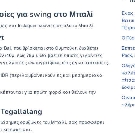
π
σίες για swing στο Μπαλί
Ένας 
Βατικ
ιες για Instagram κούνιες σε όλο το Μπαλί:
Πέτρο
ντ
Ο Πύρ
α Bali, που βρίσκεται στο Ουμπούντ, διαθέτει
Σεπτε
(10μ. έως 78μ.). Θα βρείτε επίσης γιγάντιες
Pack, 
αγγελματίες φωτογράφους στις εγκαταστάσεις.
Οδηγό
καλύτ
 IDR (περιλαμβάνει κούνιες και μεσημεριανό
πίτσα
δοκιμ
σκέπτονται για πρώτη φορά και θέλουν την
Οινοτ
πλήρη
 Tegallalang
ς διάσημες ορυζώνες του Μπαλί, σας προσφέρει
τική εμπειρία.