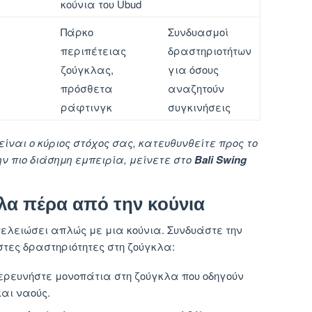
κούνια του Ubud
Πάρκο
Συνδυασμοί
περιπέτειας
δραστηριοτήτων
ζούγκλας,
για όσους
πρόσθετα
αναζητούν
ράφτινγκ
συγκινήσεις
ίναι ο κύριος στόχος σας, κατευθυνθείτε προς το
ην πιο διάσημη εμπειρία, μείνετε στο
Bali Swing
α πέρα ​​από την κούνια
τελειώσει απλώς με μια κούνια. Συνδυάστε την
τες δραστηριότητες στη ζούγκλα:
ρευνήστε μονοπάτια στη ζούγκλα που οδηγούν
αι ναούς.