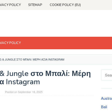
IVACY POLICY
SITEMAP
COOKIE POLICY (EU)
IVACY POLICY
G & JUNGLE ΣΤΟ ΜΠΑΛΊ: ΜΈΡΗ ΆΞΙΑ INSTAGRAM
& Jungle στο Μπαλί: Μέρη
Searc
for:
ια Instagram
Posted on
September 18, 2025
Austra
Bali