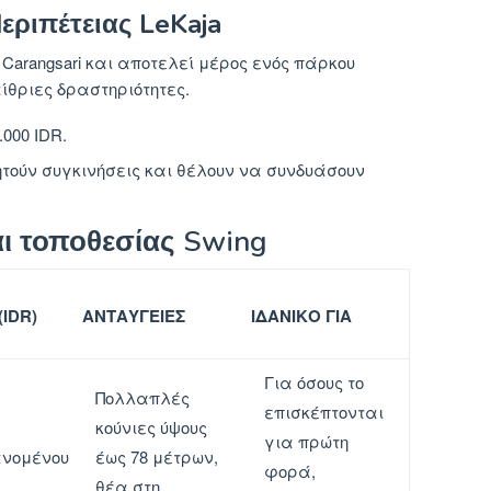
εριπέτειας LeKaja
 Carangsari και αποτελεί μέρος ενός πάρκου
ίθριες δραστηριότητες.
000 IDR.
τούν συγκινήσεις και θέλουν να συνδυάσουν
αι τοποθεσίας Swing
IDR)
ΑΝΤΑΎΓΕΙΕΣ
ΙΔΑΝΙΚΌ ΓΙΑ
Για όσους το
Πολλαπλές
επισκέπτονται
κούνιες ύψους
για πρώτη
νομένου
έως 78 μέτρων,
φορά,
θέα στη