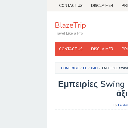
Skip
CONTACT US
DISCLAIMER
PR
to
content
BlazeTrip
Travel Like a Pro
CONTACT US
DISCLAIMER
PR
HOMEPAGE
/
EL
/
BALI
/
ΕΜΠΕΙΡΊΕΣ SWIN
Εμπειρίες Swing 
άξ
By
Faishal