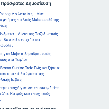
Πρόσφατες Δημοσίευση
 Tokong Μαλαισίας – Μια
μπή της παλιάς Malacca οδό της
νίας
νδρεια – Αίγυπτος Ταξιδιωτικός
ς: Βασικά στοιχεία και
οφορίες
ς για Major σιδηροδρομικούς
ούς στο Παρίσι
 Bromo Sunrise Trek: Πώς να ζήσετε
αιστειακά θαύματα της
λικής Ιάβας
ερη εποχή για να επισκεφθείτε
ταλία: Καιρός και εποχιακός
ς