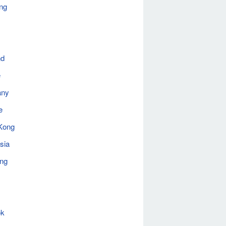
ng
nd
e
any
e
Kong
sia
ing
ok