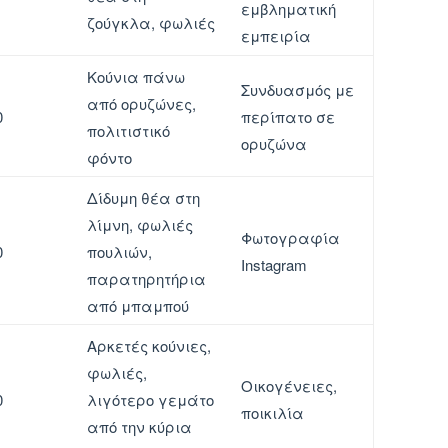
εμβληματική
ζούγκλα, φωλιές
εμπειρία
Κούνια πάνω
Συνδυασμός με
από ορυζώνες,
0
περίπατο σε
πολιτιστικό
ορυζώνα
φόντο
Δίδυμη θέα στη
λίμνη, φωλιές
Φωτογραφία
0
πουλιών,
Instagram
παρατηρητήρια
από μπαμπού
Αρκετές κούνιες,
φωλιές,
Οικογένειες,
0
λιγότερο γεμάτο
ποικιλία
από την κύρια