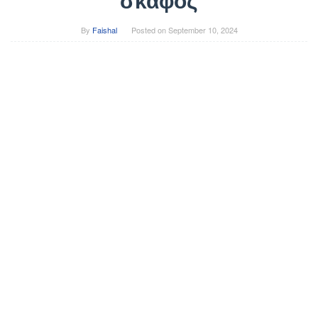
σκάφος
By
Faishal
Posted on
September 10, 2024