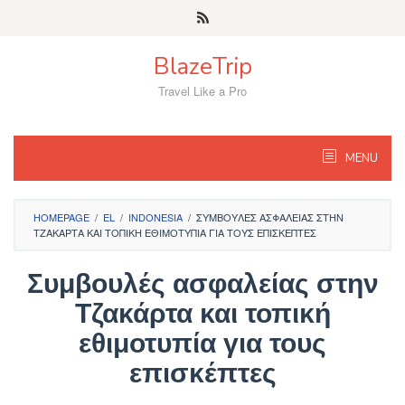
Skip
to
content
BlazeTrip
Travel Like a Pro
MENU
HOMEPAGE
/
EL
/
INDONESIA
/
ΣΥΜΒΟΥΛΈΣ ΑΣΦΑΛΕΊΑΣ ΣΤΗΝ
ΤΖΑΚΆΡΤΑ ΚΑΙ ΤΟΠΙΚΉ ΕΘΙΜΟΤΥΠΊΑ ΓΙΑ ΤΟΥΣ ΕΠΙΣΚΈΠΤΕΣ
Συμβουλές ασφαλείας στην
Τζακάρτα και τοπική
εθιμοτυπία για τους
επισκέπτες