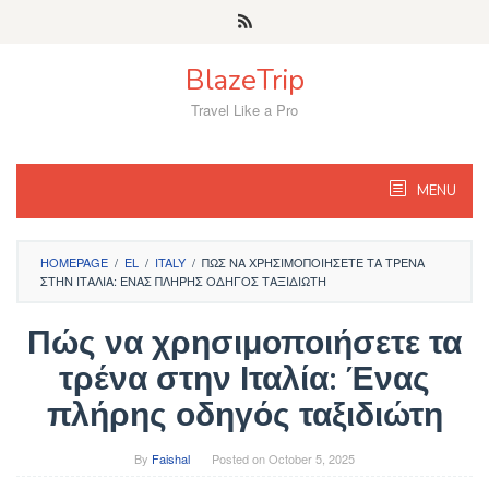
Skip
to
content
BlazeTrip
Travel Like a Pro
MENU
HOMEPAGE
/
EL
/
ITALY
/
ΠΏΣ ΝΑ ΧΡΗΣΙΜΟΠΟΙΉΣΕΤΕ ΤΑ ΤΡΈΝΑ
ΣΤΗΝ ΙΤΑΛΊΑ: ΈΝΑΣ ΠΛΉΡΗΣ ΟΔΗΓΌΣ ΤΑΞΙΔΙΏΤΗ
Πώς να χρησιμοποιήσετε τα
τρένα στην Ιταλία: Ένας
πλήρης οδηγός ταξιδιώτη
By
Faishal
Posted on
October 5, 2025