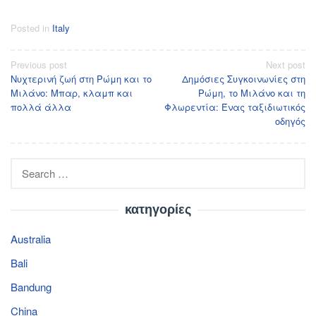
Posted in
Italy
Post
Previous post
Next post
Νυχτερινή ζωή στη Ρώμη και το
Δημόσιες Συγκοινωνίες στη
navigation
Μιλάνο: Μπαρ, κλαμπ και
Ρώμη, το Μιλάνο και τη
πολλά άλλα
Φλωρεντία: Ένας ταξιδιωτικός
οδηγός
Search
for:
κατηγορίες
Australia
Bali
Bandung
China