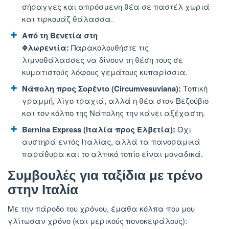
σήραγγες και απρόσμενη θέα σε παστέλ χωριά
και τιρκουάζ θάλασσα.
Από τη Βενετία στη
Φλωρεντία:
Παρακολουθήστε τις
λιμνοθάλασσες να δίνουν τη θέση τους σε
κυματιστούς λόφους γεμάτους κυπαρίσσια.
Νάπολη προς Σορέντο (Circumvesuviana):
Τοπική
γραμμή, λίγο τραχιά, αλλά η θέα στον Βεζούβιο
και τον κόλπο της Νάπολης την κάνει αξέχαστη.
Bernina Express (Ιταλία προς Ελβετία):
Όχι
αυστηρά εντός Ιταλίας, αλλά τα πανοραμικά
παράθυρα και το αλπικό τοπίο είναι μοναδικά.
Συμβουλές για ταξίδια με τρένο
στην Ιταλία
Με την πάροδο του χρόνου, έμαθα κόλπα που μου
γλίτωσαν χρόνο (και μερικούς πονοκεφάλους):