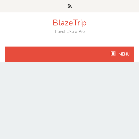
Skip
to
content
BlazeTrip
Travel Like a Pro
MENU