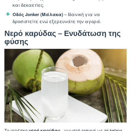
και δεκαετίες.
Οδός Jonker (Μάλακα)
– Ιδανική για να
δροσιστείτε ενώ εξερευνάτε την αγορά.
Νερό καρύδας – Ενυδάτωση της
φύσης
Το φρέσκο
​​νερό καρύδας
, γνωστό τοπικά ως
air kelapa