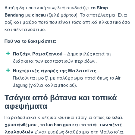
Αυτή η δημιουργική πινελιά συνδυάζει
το Sirap
Bandung
με
cincau
(ζελέ χόρτου). Το αποτέλεσμα; Ένα
ροζ και μαύρο ποτό που είναι τόσο οπτικά ελκυστικό όσο
και πεντανόστιμο.
Πού να το δοκιμάσετε:
Παζάρι Ραμαζανιού
– Δημοφιλές κατά τη
διάρκεια των εορταστικών περιόδων.
Νυχτερινές αγορές της Μαλαισίας
–
Πωλούνται μαζί με πολύχρωμα ποτά όπως το Air
Jagung (γάλα καλαμποκιού).
Τσάγια από βότανα και τοπικά
αφεψήματα
Παραδοσιακά κινέζικα φυτικά τσάγια όπως
το τσάι
χρυσάνθεμου
,
το luo han guo
και
το τσάι των πέντε
λουλουδιών
είναι ευρέως διαθέσιμα στη Μαλαισία.