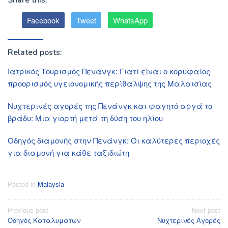
Facebook
Tweet
WhatsApp
Related posts:
Ιατρικός Τουρισμός Πενάνγκ: Γιατί είναι ο κορυφαίος
προορισμός υγειονομικής περίθαλψης της Μαλαισίας
Νυχτερινές αγορές της Πενάνγκ και φαγητό αργά το
βράδυ: Μια γιορτή μετά τη δύση του ηλίου
Οδηγός διαμονής στην Πενάνγκ: Οι καλύτερες περιοχές
για διαμονή για κάθε ταξιδιώτη
Posted in
Malaysia
Post
Previous post
Next post
Οδηγός Καταλυμάτων
Νυχτερινές Αγορές
navigation