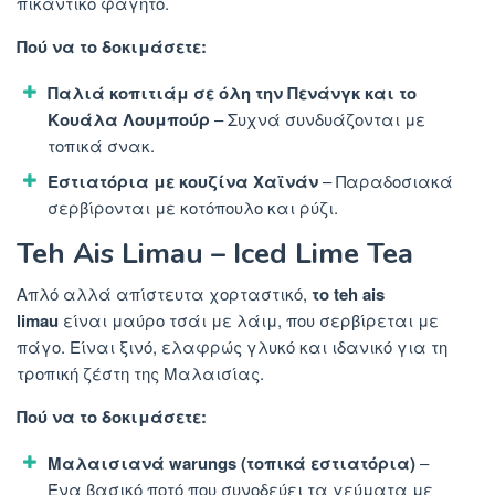
πικάντικο φαγητό.
Πού να το δοκιμάσετε:
Παλιά κοπιτιάμ σε όλη την Πενάνγκ και το
Κουάλα Λουμπούρ
– Συχνά συνδυάζονται με
τοπικά σνακ.
Εστιατόρια με κουζίνα Χαϊνάν
– Παραδοσιακά
σερβίρονται με κοτόπουλο και ρύζι.
Teh Ais Limau – Iced Lime Tea
Απλό αλλά απίστευτα χορταστικό,
το teh ais
limau
είναι μαύρο τσάι με λάιμ, που σερβίρεται με
πάγο. Είναι ξινό, ελαφρώς γλυκό και ιδανικό για τη
τροπική ζέστη της Μαλαισίας.
Πού να το δοκιμάσετε:
Μαλαισιανά warungs (τοπικά εστιατόρια)
–
Ένα βασικό ποτό που συνοδεύει τα γεύματα με