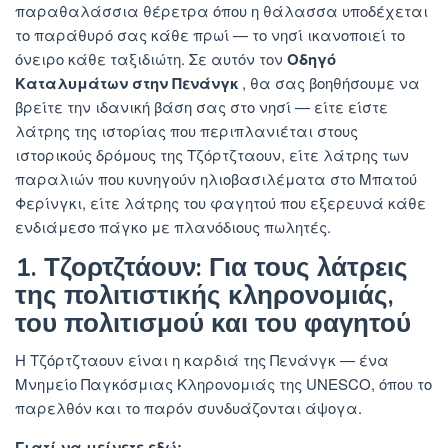
παραθαλάσσια θέρετρα όπου η θάλασσα υποδέχεται
το παράθυρό σας κάθε πρωί — το νησί ικανοποιεί το
όνειρο κάθε ταξιδιώτη. Σε αυτόν τον
Οδηγό
Καταλυμάτων στην Πενάνγκ
, θα σας βοηθήσουμε να
βρείτε την ιδανική βάση σας στο νησί — είτε είστε
λάτρης της ιστορίας που περιπλανιέται στους
ιστορικούς δρόμους της Τζόρτζταουν, είτε λάτρης των
παραλιών που κυνηγούν ηλιοβασιλέματα στο Μπατού
Φερίνγκι, είτε λάτρης του φαγητού που εξερευνά κάθε
ενδιάμεσο πάγκο με πλανόδιους πωλητές.
1. Τζορτζτάουν: Για τους λάτρεις
της πολιτιστικής κληρονομιάς,
του πολιτισμού και του φαγητού
Η Τζόρτζταουν είναι η καρδιά της Πενάνγκ — ένα
Μνημείο Παγκόσμιας Κληρονομιάς της UNESCO, όπου το
παρελθόν και το παρόν συνδυάζονται άψογα.
Γιατί να μείνετε εδώ: