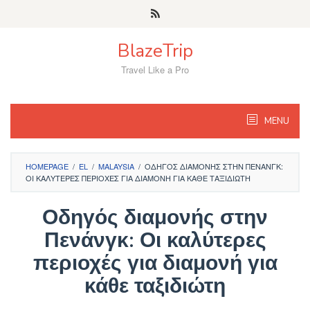
Skip
to
content
BlazeTrip
Travel Like a Pro
MENU
HOMEPAGE
/
EL
/
MALAYSIA
/
ΟΔΗΓΌΣ ΔΙΑΜΟΝΉΣ ΣΤΗΝ ΠΕΝΆΝΓΚ:
ΟΙ ΚΑΛΎΤΕΡΕΣ ΠΕΡΙΟΧΈΣ ΓΙΑ ΔΙΑΜΟΝΉ ΓΙΑ ΚΆΘΕ ΤΑΞΙΔΙΏΤΗ
Οδηγός διαμονής στην
Πενάνγκ: Οι καλύτερες
περιοχές για διαμονή για
κάθε ταξιδιώτη