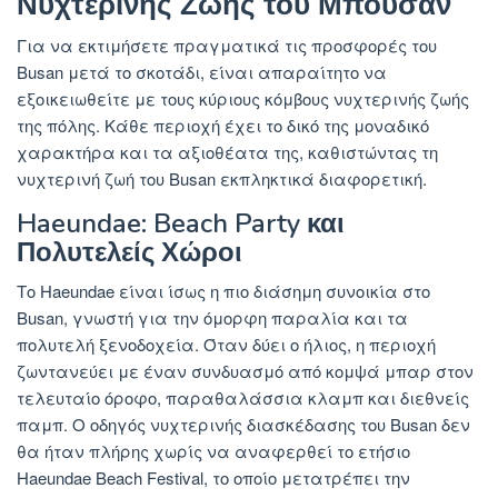
Νυχτερινής Ζωής του Μπουσάν
Για να εκτιμήσετε πραγματικά τις προσφορές του
Busan μετά το σκοτάδι, είναι απαραίτητο να
εξοικειωθείτε με τους κύριους κόμβους νυχτερινής ζωής
της πόλης. Κάθε περιοχή έχει το δικό της μοναδικό
χαρακτήρα και τα αξιοθέατα της, καθιστώντας τη
νυχτερινή ζωή του Busan εκπληκτικά διαφορετική.
Haeundae: Beach Party και
Πολυτελείς Χώροι
Το Haeundae είναι ίσως η πιο διάσημη συνοικία στο
Busan, γνωστή για την όμορφη παραλία και τα
πολυτελή ξενοδοχεία. Όταν δύει ο ήλιος, η περιοχή
ζωντανεύει με έναν συνδυασμό από κομψά μπαρ στον
τελευταίο όροφο, παραθαλάσσια κλαμπ και διεθνείς
παμπ. Ο οδηγός νυχτερινής διασκέδασης του Busan δεν
θα ήταν πλήρης χωρίς να αναφερθεί το ετήσιο
Haeundae Beach Festival, το οποίο μετατρέπει την