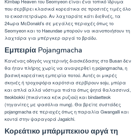
Kimbap Heaven του Seomyeon είναι ένα τοπικό ίδρυμα
που σερβίρει κλασικά κορεάτικα σε προσιτές τιμές όλο
το εικοσιτετράωρο. Αν λαχταράτε κάτι διεθνές, τα
24ωρα McDonald’s σε μεγάλες περιοχές όπως το
Seomyeon και το Haeundae μπορούν να ικανοποιήσουν τη
λαχτάρα για μπέργκερ αργά το βράδυ.
Εμπειρία Pojangmacha
Κανένας οδηγός νυχτερινής διασκέδασης στο Busan δεν
θα ήταν πλήρης χωρίς να αναφερθεί η pojangmacha, η
βασική κορεάτικη εμπειρία ποτού. Αυτές οι μικρές
σκηνές ή τροχοφόρα καρότσια σερβίρουν soju, μπύρα
και απλά αλλά νόστιμα πιάτα όπως ψητά θαλασσινά,
tteokbokki (πικάντικα κέικ ρυζιού) και bindaetteok
(τηγανίτες με φασόλια mung). Θα βρείτε συστάδες
pojangmacha σε περιοχές όπως η παραλία Gwangalli και
κοντά στην ψαραγορά Jagalchi.
Κορεάτικο μπάρμπεκιου αργά τη