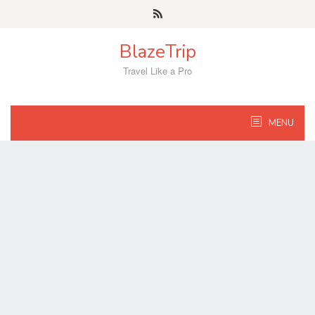
Skip
to
content
BlazeTrip
Travel Like a Pro
MENU