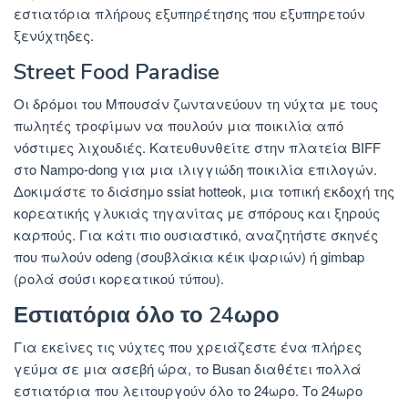
εστιατόρια πλήρους εξυπηρέτησης που εξυπηρετούν
ξενύχτηδες.
Street Food Paradise
Οι δρόμοι του Μπουσάν ζωντανεύουν τη νύχτα με τους
πωλητές τροφίμων να πουλούν μια ποικιλία από
νόστιμες λιχουδιές. Κατευθυνθείτε στην πλατεία BIFF
στο Nampo-dong για μια ιλιγγιώδη ποικιλία επιλογών.
Δοκιμάστε το διάσημο ssiat hotteok, μια τοπική εκδοχή της
κορεατικής γλυκιάς τηγανίτας με σπόρους και ξηρούς
καρπούς. Για κάτι πιο ουσιαστικό, αναζητήστε σκηνές
που πωλούν odeng (σουβλάκια κέικ ψαριών) ή gimbap
(ρολά σούσι κορεατικού τύπου).
Εστιατόρια όλο το 24ωρο
Για εκείνες τις νύχτες που χρειάζεστε ένα πλήρες
γεύμα σε μια ασεβή ώρα, το Busan διαθέτει πολλά
εστιατόρια που λειτουργούν όλο το 24ωρο. Το 24ωρο