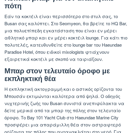
πότη
Εάν τα κοκτέιλ είναι περισσότερο στο στυλ σας, το
Busan σας καλύπτει. Στο Seomyeon, θα βρείτε το HQ Bar,
μια πολυεπίπεδη εγκατάσταση που είναι εν μέρει
αθλητικό μπαρ και εν μέρει κοκτέιλ lounge. Για κάτι πιο
πολυτελές, κατευθυνθείτε στο lounge bar του Haeundae
Paradise Hotel, όπου ειδικοί mixologists φτιάχνουν
εξαιρετικά κοκτέιλ με σκοπό να ταιριάξουν.
Μπαρ στον τελευταίο όροφο με
εκπληκτική θέα
Η εκπληκτική ακτογραμμή και ο αστικός ορίζοντα του
Μπουσάν εκτιμώνται καλύτερα από ψηλά. Ο οδηγός
νυχτερινής ζωής του Busan συνιστά ανεπιφύλακτα να
δείτε μερικά από τα μπαρ της πόλης στον τελευταίο
όροφο. Το Bay 101 Yacht Club στο Haeundae Marine City
προσφέρει μια απαράμιλλη θέα στον αστραφτερό
ορίζοντα της πόλης που αντανακλάται στο νερό. Για