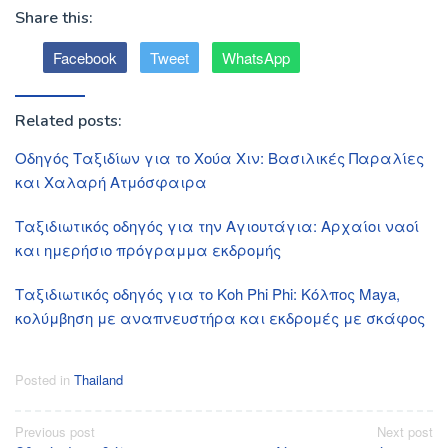
Share this:
Facebook
Tweet
WhatsApp
Related posts:
Οδηγός Ταξιδίων για το Χούα Χιν: Βασιλικές Παραλίες
και Χαλαρή Ατμόσφαιρα
Ταξιδιωτικός οδηγός για την Αγιουτάγια: Αρχαίοι ναοί
και ημερήσιο πρόγραμμα εκδρομής
Ταξιδιωτικός οδηγός για το Koh Phi Phi: Κόλπος Maya,
κολύμβηση με αναπνευστήρα και εκδρομές με σκάφος
Posted in
Thailand
Post
Previous post
Next post