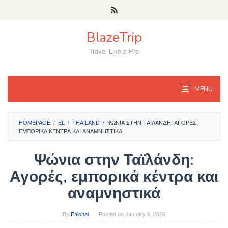
Skip
to
content
BlazeTrip
Travel Like a Pro
MENU
HOMEPAGE
/
EL
/
THAILAND
/
ΨΏΝΙΑ ΣΤΗΝ ΤΑΪΛΆΝΔΗ: ΑΓΟΡΈΣ,
ΕΜΠΟΡΙΚΆ ΚΈΝΤΡΑ ΚΑΙ ΑΝΑΜΝΗΣΤΙΚΆ
Ψώνια στην Ταϊλάνδη:
Αγορές, εμπορικά κέντρα και
αναμνηστικά
By
Faishal
Posted on
January 6, 2026