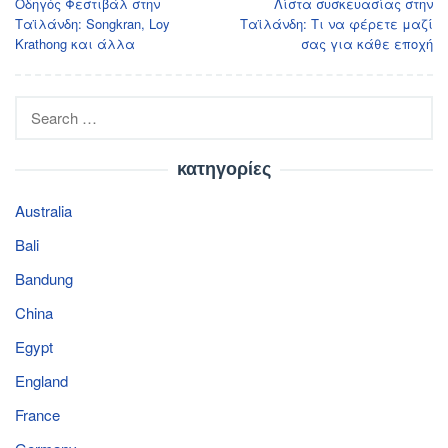
Οδηγός Φεστιβάλ στην
Λίστα συσκευασίας στην
navigation
Ταϊλάνδη: Songkran, Loy
Ταϊλάνδη: Τι να φέρετε μαζί
Krathong και άλλα
σας για κάθε εποχή
Search
for:
κατηγορίες
Australia
Bali
Bandung
China
Egypt
England
France