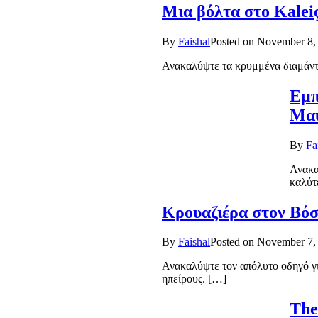
Μια βόλτα στο Kaleiç
By
Faishal
Posted on
November 8,
Ανακαλύψτε τα κρυμμένα διαμάντια
Εμπ
Μα
By
Fa
Ανακα
καλύτ
Κρουαζιέρα στον Βόσ
By
Faishal
Posted on
November 7,
Ανακαλύψτε τον απόλυτο οδηγό γ
ηπείρους. […]
The