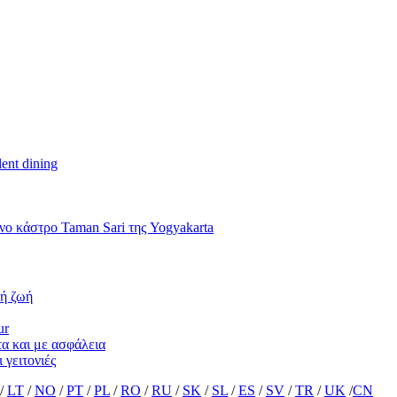
ent dining
νο κάστρο Taman Sari της Yogyakarta
νή ζωή
ur
τα και με ασφάλεια
 γειτονιές
/
LT
/
NO
/
PT
/
PL
/
RO
/
RU
/
SK
/
SL
/
ES
/
SV
/
TR
/
UK
/
CN