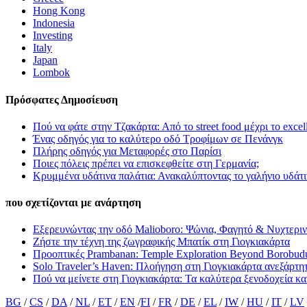
Hong Kong
Indonesia
Investing
Italy
Japan
Lombok
Πρόσφατες Δημοσίευση
Πού να φάτε στην Τζακάρτα: Από το street food μέχρι το excell
Ένας οδηγός για το καλύτερο οδό Τροφίμων σε Πενάνγκ
Πλήρης οδηγός για Μεταφορές στο Παρίσι
Ποιες πόλεις πρέπει να επισκεφθείτε στη Γερμανία;
Κρυμμένα υδάτινα παλάτια: Ανακαλύπτοντας το γαλήνιο υδάτι
που σχετίζονται με ανάρτηση
Εξερευνώντας την οδό Malioboro: Ψώνια, Φαγητό & Νυχτερι
Ζήστε την τέχνη της ζωγραφικής Μπατίκ στη Γιογκιακάρτα
Προοπτικές Prambanan: Temple Exploration Beyond Borobud
Solo Traveler’s Haven: Πλοήγηση στη Γιογκιακάρτα ανεξάρτη
Πού να μείνετε στη Γιογκιακάρτα: Τα καλύτερα ξενοδοχεία και
BG
/
CS
/
DA
/
NL
/
ET
/
EN
/
FI
/
FR
/
DE
/
EL
/
IW
/
HU
/
IT
/
LV