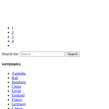
1
2
3
4
Search for:
κατηγορίες
Australia
Bali
Bandung
China
Egypt
England
France
Germany
Greece