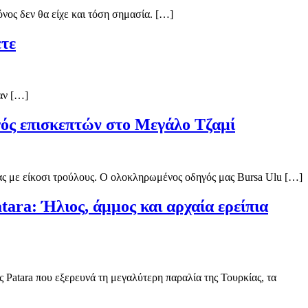
όνος δεν θα είχε και τόση σημασία. […]
ετε
αν […]
ός επισκεπτών στο Μεγάλο Τζαμί
ας με είκοσι τρούλους. Ο ολοκληρωμένος οδηγός μας Bursa Ulu […]
tara: Ήλιος, άμμος και αρχαία ερείπια
 Patara που εξερευνά τη μεγαλύτερη παραλία της Τουρκίας, τα