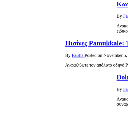
Κων
By
Fa
Ανακα
ειδικο
Πισίνες Pamukkale: 
By
Faishal
Posted on
November 5,
Ανακαλύψτε τον απόλυτο οδηγό Pam
Dol
By
Fa
Ανακα
συναρ