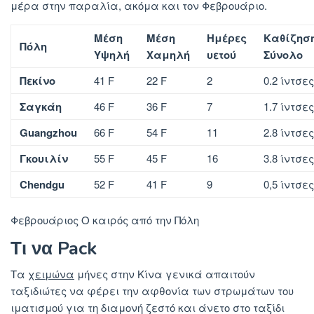
μέρα στην παραλία, ακόμα και τον Φεβρουάριο.
Μέση
Μέση
Ημέρες
Καθίζησ
Πόλη
Υψηλή
Χαμηλή
υετού
Σύνολο
Πεκίνο
41 F
22 F
2
0.2 ίντσες
Σαγκάη
46 F
36 F
7
1.7 ίντσες
Guangzhou
66 F
54 F
11
2.8 ίντσες
Γκουιλίν
55 F
45 F
16
3.8 ίντσες
Chendgu
52 F
41 F
9
0,5 ίντσες
Φεβρουάριος Ο καιρός από την Πόλη
Τι να Pack
Τα
χειμώνα
μήνες στην Κίνα γενικά απαιτούν
ταξιδιώτες να φέρει την αφθονία των στρωμάτων του
ιματισμού για τη διαμονή ζεστό και άνετο στο ταξίδι