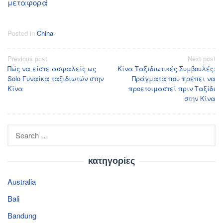
μεταφορά
Posted in
China
Post
Previous post
Next post
Πώς να είστε ασφαλείς ως
Κίνα Ταξιδιωτικές Συμβουλές:
navigation
Solo Γυναίκα ταξιδιωτών στην
Πράγματα που πρέπει να
Κίνα
προετοιμαστεί πριν Ταξίδι
στην Κίνα
Search
for:
κατηγορίες
Australia
Bali
Bandung