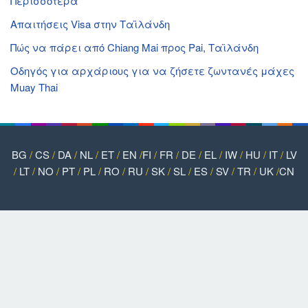
Περισσότερα
Απαιτήσεις Visa στην Ταϊλάνδη
Πώς να πάρει από Chiang Mai προς Pai, Ταϊλάνδη
Οδηγός για αρχάριους για να ζήσετε ζωντανές μάχες
Muay Thai
BG
/
CS
/
DA
/
NL
/
ET
/
EN
/
FI
/
FR
/
DE
/
EL
/
IW
/
HU
/
IT
/
LV
/
LT
/
NO
/
PT
/
PL
/
RO
/
RU
/
SK
/
SL
/
ES
/
SV
/
TR
/
UK
/
CN