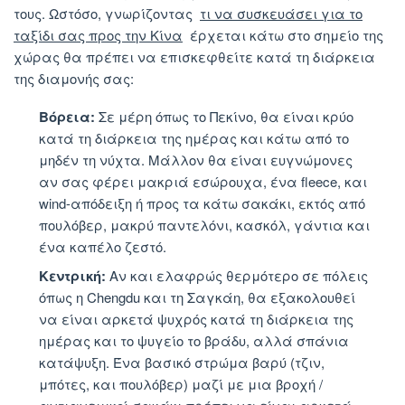
τους. Ωστόσο, γνωρίζοντας
τι να συσκευάσει για το
ταξίδι σας προς την Κίνα
έρχεται κάτω στο σημείο της
χώρας θα πρέπει να επισκεφθείτε κατά τη διάρκεια
της διαμονής σας:
Βόρεια:
Σε μέρη όπως το Πεκίνο, θα είναι κρύο
κατά τη διάρκεια της ημέρας και κάτω από το
μηδέν τη νύχτα. Μάλλον θα είναι ευγνώμονες
αν σας φέρει μακριά εσώρουχα, ένα fleece, και
wind-απόδειξη ή προς τα κάτω σακάκι, εκτός από
πουλόβερ, μακρύ παντελόνι, κασκόλ, γάντια και
ένα καπέλο ζεστό.
Κεντρική:
Αν και ελαφρώς θερμότερο σε πόλεις
όπως η Chengdu και τη Σαγκάη, θα εξακολουθεί
να είναι αρκετά ψυχρός κατά τη διάρκεια της
ημέρας και το ψυγείο το βράδυ, αλλά σπάνια
κατάψυξη. Ένα βασικό στρώμα βαρύ (τζιν,
μπότες, και πουλόβερ) μαζί με μια βροχή /