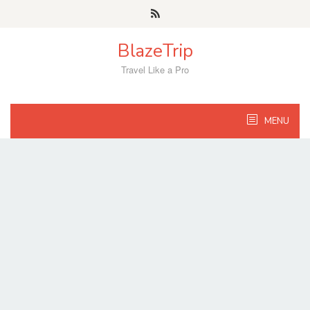
Skip
to
content
BlazeTrip
Travel Like a Pro
MENU